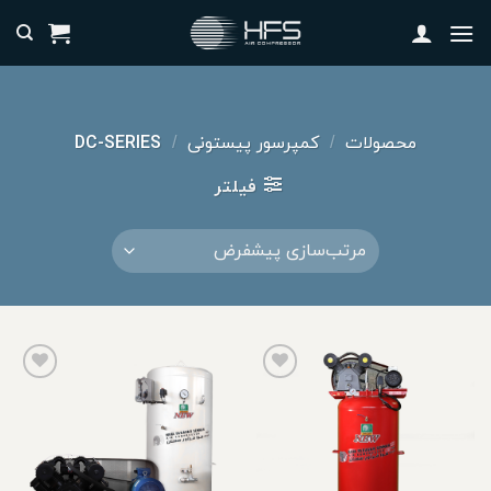
رش
ه
حتوا
محصولات
کمپرسور پیستونی
DC-SERIES
/
/
فیلتر
افزودن
افزودن
به
به
علاقه
علاقه
مندی
مندی