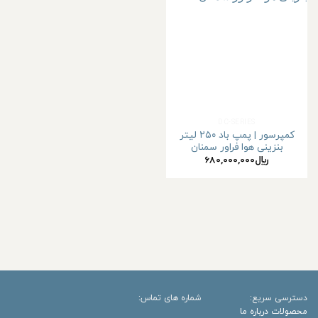
افزودن
به
علاقه
مندی
ها
DC-SERIES
کمپرسور | پمپ باد ۲۵۰ لیتر
بنزینی هوا فراور سمنان
﷼
680,000,000
دسترسی سریع:
شماره های تماس:
محصولات
درباره ما