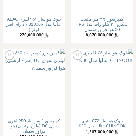
کمپرسور اسکرو
B-SERIES
کمپرسور ۳/۶ متر مکعب
بلوک هواساز ۲۵۴ لیتری ABAC
اسکرو ۲۲ کیلو وات مدل HFS
ایتالیا مدل B2800b ( دارای افتر
30 هوا فراور سمنان
کولر )
﷼
8,670,000,000
﷼
270,000,000
افزودن
افزودن
به
به
علاقه
علاقه
مندی
مندی
ها
ها
DC-SERIES
K-SERIES
بلوک هواساز 872 لیتری
کمپرسور / پمپ باد 250 لیتری
CHINOOK ایتالیا مدل K30
سری DC (طرح ارتشی) هوا
فراور سمنان
﷼
1,267,000,000