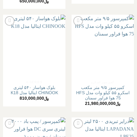
﷼
650,000,000
افزودن
افزودن
به
به
علاقه
علاقه
مندی
مندی
ها
ها
کمپرسور اسکرو
K-SERIES
کمپرسور ۹/۵ متر مکعب
بلوک هواساز ۵۴۰ لیتری
اسکرو ۵۵ کیلو وات مدل HFS
CHINOOK ایتالیا مدل K18
75 هوا فراور سمنان
﷼
810,000,000
﷼
21,980,000,000