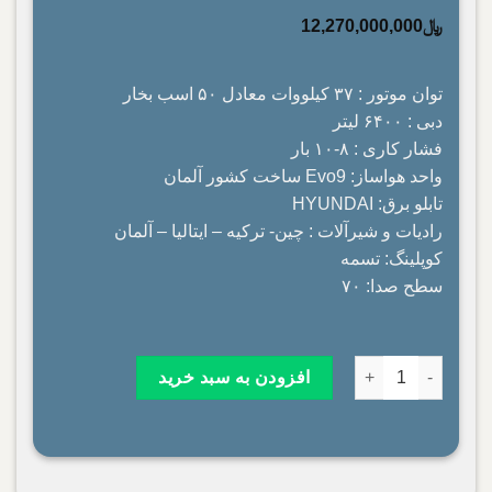
﷼
12,270,000,000
توان موتور : ۳۷ کیلووات معادل ۵۰ اسب بخار
دبی : ۶۴۰۰ لیتر
فشار کاری : ۸-۱۰ بار
واحد هواساز: Evo9 ساخت کشور آلمان
تابلو برق: HYUNDAI
رادیات و شیرآلات : چین- ترکیه – ایتالیا – آلمان
کوپلینگ: تسمه
سطح صدا: ۷۰
کمپرسور ۶/۴ متر مکعب اسکرو ۳۷کیلو‌وات مدل HFS 50 هوا فراور سمنان عدد
افزودن به سبد خرید