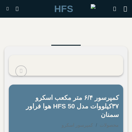
رش
ه
حتوا
افزودن
کمپرسور ۶/۴ متر مکعب اسکرو
به
علاقه
۳۷کیلو‌وات مدل HFS 50 هوا فراور
مندی
سمنان
ها
محصولات
/
کمپرسور اسکرو