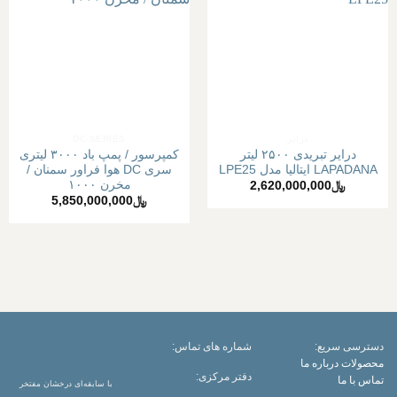
افزودن
افزودن
به
به
علاقه
علاقه
مندی
مندی
ها
ها
درایر
DC-SERIES
درایر تبریدی ۲۵۰۰ لیتر
کمپرسور / پمپ باد ۳۰۰۰ لیتری
LAPADANA ایتالیا مدل LPE25
سری DC هوا فراور سمنان /
مخرن ۱۰۰۰
﷼
2,620,000,000
﷼
5,850,000,000
دسترسی سریع:
شماره های تماس:
محصولات
درباره ما
دفتر مرکزی:
تماس با ما
با سابقه‌ای درخشان مفتخر